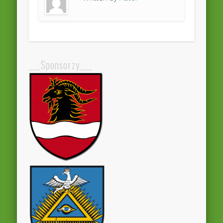
___Sponsorzy___