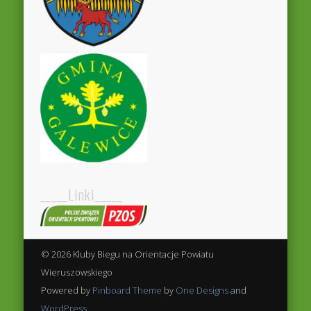
_____Linki_____
© 2026 Kluby Biegu na Orientacje Powiatu
Wieruszowskiego
Powered by
Pinboard Theme
by
One Designs
and
WordPress