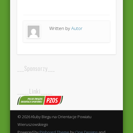
Written by
Autor
___Sponsorzy___
_____Linki_____
© 2026 Kluby Biegu na Orientacje Powiatu
Wieruszowskiego
Powered by
Pinboard Theme
by
One Designs
and