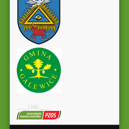
_____Linki_____