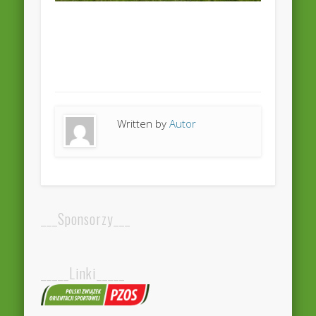
Written by
Autor
___Sponsorzy___
_____Linki_____